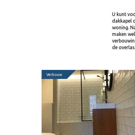
U kunt voo
dakkapel 
woning. N
maken welk
verbouwing
de overlas
Verbouw